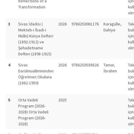
Reflections of a
için
Transformation
kul
olm
3
Sivas İdadisi (
2026
9786250061176
Karagülle,
Tal
Mekteb-i İbadi-i
Dahiye
bu
Mülki) Künye Defteri
için
(1892-1912) ve
kul
Şehadetname
olm
Defteri (1898-1915)
4
Sivas
2026
9786250038826
Tamar,
Tal
Darülmuallimininden
İbrahim
bu
Öğretmen Okuluna
için
(1882-1950)
kul
olm
5
Orta Vadeli
2025
Tal
Program (2026-
bu
2028) Orta Vadeli
için
Program (2026-
kul
2028)
olm