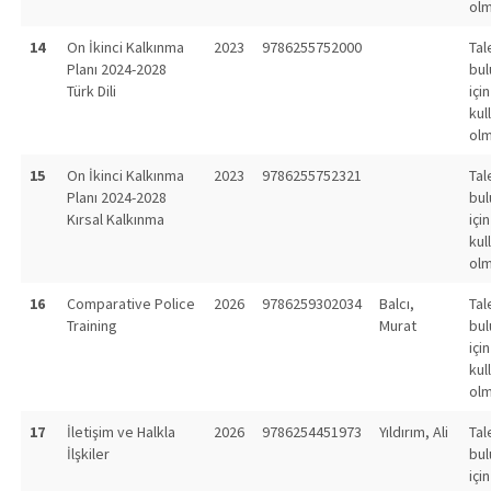
olm
14
On İkinci Kalkınma
2023
9786255752000
Tal
Planı 2024-2028
bu
Türk Dili
için
kul
olm
15
On İkinci Kalkınma
2023
9786255752321
Tal
Planı 2024-2028
bu
Kırsal Kalkınma
için
kul
olm
16
Comparative Police
2026
9786259302034
Balcı,
Tal
Training
Murat
bu
için
kul
olm
17
İletişim ve Halkla
2026
9786254451973
Yıldırım, Ali
Tal
İlşkiler
bu
için