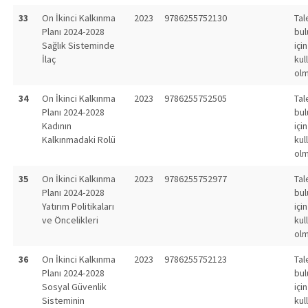
33
On İkinci Kalkınma
2023
9786255752130
Tal
Planı 2024-2028
bu
Sağlık Sisteminde
için
İlaç
kul
olm
34
On İkinci Kalkınma
2023
9786255752505
Tal
Planı 2024-2028
bu
Kadının
için
Kalkınmadaki Rolü
kul
olm
35
On İkinci Kalkınma
2023
9786255752977
Tal
Planı 2024-2028
bu
Yatırım Politikaları
için
ve Öncelikleri
kul
olm
36
On İkinci Kalkınma
2023
9786255752123
Tal
Planı 2024-2028
bu
Sosyal Güvenlik
için
Sisteminin
kul