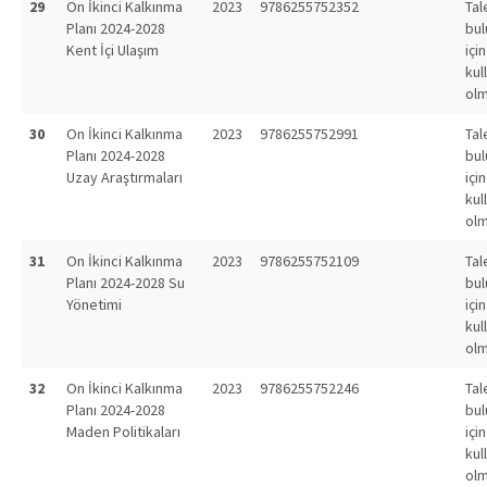
29
On İkinci Kalkınma
2023
9786255752352
Tal
Planı 2024-2028
bu
Kent İçi Ulaşım
için
kul
olm
30
On İkinci Kalkınma
2023
9786255752991
Tal
Planı 2024-2028
bu
Uzay Araştırmaları
için
kul
olm
31
On İkinci Kalkınma
2023
9786255752109
Tal
Planı 2024-2028 Su
bu
Yönetimi
için
kul
olm
32
On İkinci Kalkınma
2023
9786255752246
Tal
Planı 2024-2028
bu
Maden Politikaları
için
kul
olm