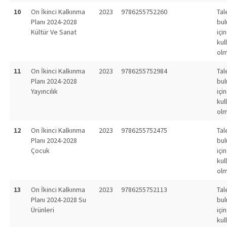
10
On İkinci Kalkınma
2023
9786255752260
Tal
Planı 2024-2028
bu
Kültür Ve Sanat
için
kul
olm
11
On İkinci Kalkınma
2023
9786255752984
Tal
Planı 2024-2028
bu
Yayıncılık
için
kul
olm
12
On İkinci Kalkınma
2023
9786255752475
Tal
Planı 2024-2028
bu
Çocuk
için
kul
olm
13
On İkinci Kalkınma
2023
9786255752113
Tal
Planı 2024-2028 Su
bu
Ürünleri
için
kul