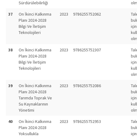
Sürdürülebilirliği
olm
37
On İkinci Kalkınma
2023
9786255752062
Tal
Planı 2024-2028
bu
Bilgi Ve İletişim
için
Teknolojileri
kul
olm
38
On İkinci Kalkınma
2023
9786255752307
Tal
Planı 2024-2028
bu
Bilgi Ve İletişim
için
Teknolojileri
kul
olm
39
On İkinci Kalkınma
2023
9786255752086
Tal
Planı 2024-2028
bu
Tarımda Toprak Ve
için
Su Kaynaklarının
kul
Yönetimi
olm
40
On İkinci Kalkınma
2023
9786255752953
Tal
Planı 2024-2028
bu
Yoksullukla
için