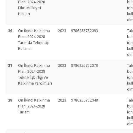
Planı 2024-2028
bu
Fikri Mülkiyet
için
Hakları
kul
olm
26
On İkinci Kalkınma
2023
9786255752093
Tal
Planı 2024-2028
bu
Tarımda Teknoloji
için
Kullanımı
kul
olm
27
On İkinci Kalkınma
2023
9786255752079
Tal
Planı 2024-2028
bu
Teknik İşbirliği Ve
için
Kalkınma Yardımları
kul
olm
28
On İkinci Kalkınma
2023
9786255752048
Tal
Planı 2024-2028
bu
Turizm
için
kul
olm