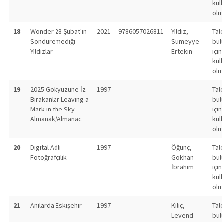
kul
olm
18
Wonder 28 Şubat'ın
2021
9786057026811
Yıldız,
Tal
Söndüremediği
Sümeyye
bu
Yıldızlar
Ertekin
için
kul
olm
19
2025 Gökyüzüne İz
1997
Tal
Bırakanlar Leaving a
bu
Mark in the Sky
için
Almanak/Almanac
kul
olm
20
Digital Adli
1997
Öğünç,
Tal
Fotoğrafçılık
Gökhan
bu
İbrahim
için
kul
olm
21
Anılarda Eskişehir
1997
Kılıç,
Tal
Levend
bu