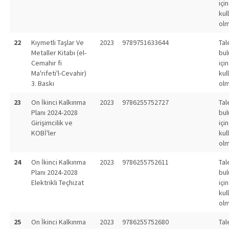
için
kul
olm
22
Kıymetli Taşlar Ve
2023
9789751633644
Tal
Metaller Kitabı (el-
bu
Cemahir fi
için
Ma'rifeti'l-Cevahir)
kul
3. Baskı
olm
23
On İkinci Kalkınma
2023
9786255752727
Tal
Planı 2024-2028
bu
Girişimcilik ve
için
KOBİ'ler
kul
olm
24
On İkinci Kalkınma
2023
9786255752611
Tal
Planı 2024-2028
bu
Elektrikli Teçhizat
için
kul
olm
25
On İkinci Kalkınma
2023
9786255752680
Tal