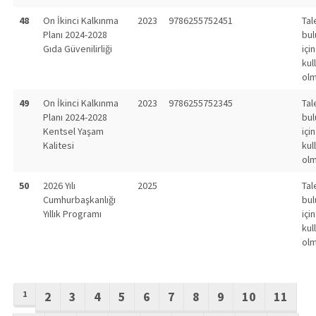
48
On İkinci Kalkınma
2023
9786255752451
Tal
Planı 2024-2028
bu
Gıda Güvenilirliği
için
kul
olm
49
On İkinci Kalkınma
2023
9786255752345
Tal
Planı 2024-2028
bu
Kentsel Yaşam
için
Kalitesi
kul
olm
50
2026 Yılı
2025
Tal
Cumhurbaşkanlığı
bu
Yıllık Programı
için
kul
olm
1
2
3
4
5
6
7
8
9
10
11