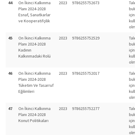
44
On İkinci Kalkınma
2023
9786255752673
Tal
Planı 2024-2028
bu
Esnaf, Sanatkarlar
için
ve Kooperatifçilik
kul
olm
45
On İkinci Kalkınma
2023
9786255752529
Tal
Planı 2024-2028
bu
Kadının
için
Kalkınmadaki Rolü
kul
olm
46
On İkinci Kalkınma
2023
9786255752017
Tal
Planı 2024-2028
bu
Tüketim Ve Tasarruf
için
Eğilimleri
kul
olm
47
On İkinci Kalkınma
2023
9786255752277
Tal
Planı 2024-2028
bu
Konut Politikaları
için
kul
olm