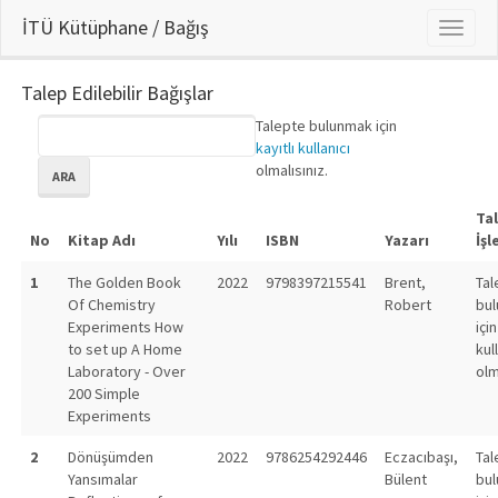
İTÜ Kütüphane / Bağış
Talep Edilebilir Bağışlar
Talepte bulunmak için
kayıtlı kullanıcı
olmalısınız.
ARA
Ta
No
Kitap Adı
Yılı
ISBN
Yazarı
İşl
1
The Golden Book
2022
9798397215541
Brent,
Tal
Of Chemistry
Robert
bu
Experiments How
için
to set up A Home
kul
Laboratory - Over
olm
200 Simple
Experiments
2
Dönüşümden
2022
9786254292446
Eczacıbaşı,
Tal
Yansımalar
Bülent
bu