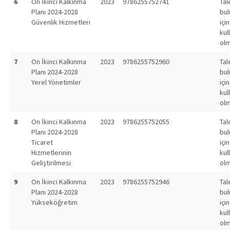
6
On İkinci Kalkınma
2023
9786255752741
Tal
Planı 2024-2028
bu
Güvenlik Hizmetleri
için
kul
olm
7
On İkinci Kalkınma
2023
9786255752960
Tal
Planı 2024-2028
bu
Yerel Yönetimler
için
kul
olm
8
On İkinci Kalkınma
2023
9786255752055
Tal
Planı 2024-2028
bu
Ticaret
için
Hizmetlerinin
kul
Geliştirilmesi
olm
9
On İkinci Kalkınma
2023
9786255752946
Tal
Planı 2024-2028
bu
Yükseköğretim
için
kul
olm