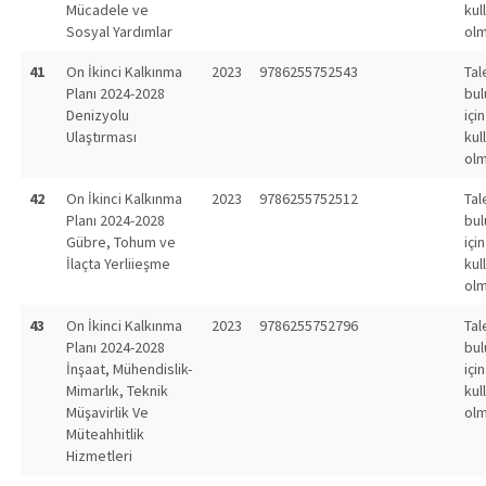
Mücadele ve
kul
Sosyal Yardımlar
olm
41
On İkinci Kalkınma
2023
9786255752543
Tal
Planı 2024-2028
bu
Denizyolu
için
Ulaştırması
kul
olm
42
On İkinci Kalkınma
2023
9786255752512
Tal
Planı 2024-2028
bu
Gübre, Tohum ve
için
İlaçta Yerliieşme
kul
olm
43
On İkinci Kalkınma
2023
9786255752796
Tal
Planı 2024-2028
bu
İnşaat, Mühendislik-
için
Mimarlık, Teknik
kul
Müşavirlik Ve
olm
Müteahhitlik
Hizmetleri