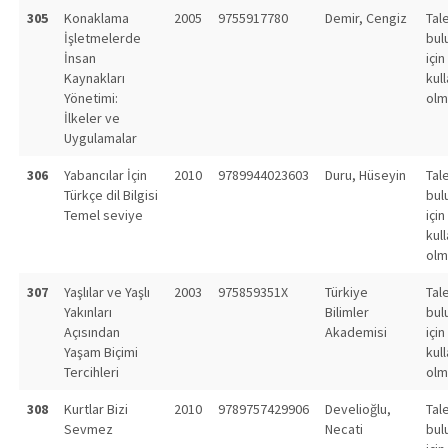
305
Konaklama
2005
9755917780
Demir, Cengiz
Tal
İşletmelerde
bul
İnsan
için
Kaynakları
kull
Yönetimi:
olm
İlkeler ve
Uygulamalar
306
Yabancılar İçin
2010
9789944023603
Duru, Hüseyin
Tal
Türkçe dil Bilgisi
bul
Temel seviye
için
kull
olm
307
Yaşlılar ve Yaşlı
2003
975859351X
Türkiye
Tal
Yakınları
Bilimler
bul
Açısından
Akademisi
için
Yaşam Biçimi
kull
Tercihleri
olm
308
Kurtlar Bizi
2010
9789757429906
Develioğlu,
Tal
Sevmez
Necati
bul