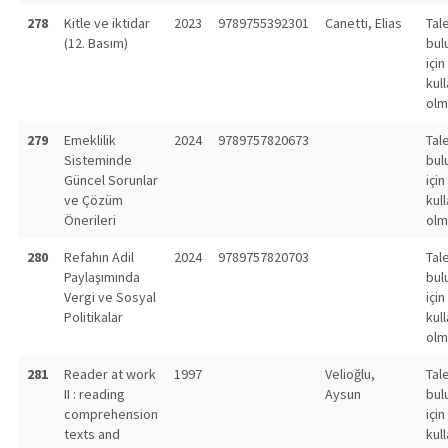
278
Kitle ve iktidar
2023
9789755392301
Canetti, Elias
Tal
(12. Basım)
bul
için
kull
olm
279
Emeklilik
2024
9789757820673
Tal
Sisteminde
bul
Güncel Sorunlar
için
ve Çözüm
kull
Önerileri
olm
280
Refahın Adil
2024
9789757820703
Tal
Paylaşımında
bul
Vergi ve Sosyal
için
Politikalar
kull
olm
281
Reader at work
1997
Velioğlu,
Tal
II : reading
Aysun
bul
comprehension
için
texts and
kull