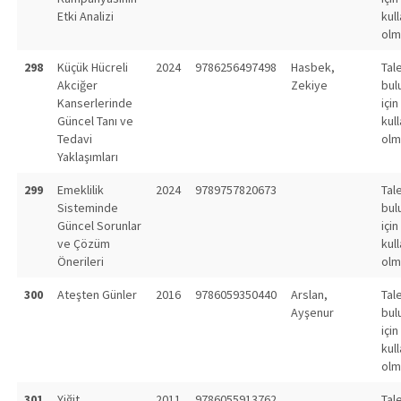
Etki Analizi
kull
olm
298
Küçük Hücreli
2024
9786256497498
Hasbek,
Tal
Akciğer
Zekiye
bul
Kanserlerinde
için
Güncel Tanı ve
kull
Tedavi
olm
Yaklaşımları
299
Emeklilik
2024
9789757820673
Tal
Sisteminde
bul
Güncel Sorunlar
için
ve Çözüm
kull
Önerileri
olm
300
Ateşten Günler
2016
9786059350440
Arslan,
Tal
Ayşenur
bul
için
kull
olm
301
Yiğit
2011
9786055913762
Tal