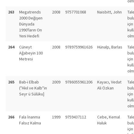
olm
263
Megatrends
2008
9757701068
Naisbitt, John
Tal
2000 Değişen
bul
Dünyada
için
1990'ların On
kull
Yeni Hedefi
olm
264
Cüneyt
2008
9789759961626
Hünalp, Barlas
Tal
Ağabeyin 100
bul
Metresi
için
kull
olm
265
Bab-i Elbab
2009
9786055961206
Kayacı, Vedat
Tal
(''Akıl ve Kalb''in
Ali Özkan
bul
Seyr ü Sülüku]
için
kull
olm
266
Fala İnanma
1999
9759437112
Cebe, Kemal
Tal
Falsız Kalma
Haluk
bul
için