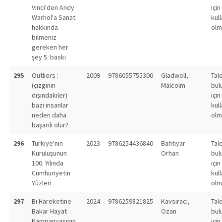
Vinci'den Andy
için
Warhol'a Sanat
kull
hakkında
olm
bilmeniz
gereken her
şey 5. baskı
295
Outliers :
2009
9786055755300
Gladwell,
Tal
(çizginin
Malcolm
bul
dışındakiler)
için
bazı insanlar
kull
neden daha
olm
başarılı olur?
296
Türkiye'nin
2023
9786254436840
Bahtiyar
Tal
Kuruluşunun
Orhan
bul
100. Yılında
için
Cumhuriyetin
kull
Yüzleri
olm
297
Bi Hareketine
2024
9786259821825
Kavsıracı,
Tal
Bakar Hayat
Ozan
bul
Kampanyasının
için