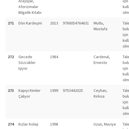
Arayışlar,
için
Aforizmalar
kull
Bilgelik Kitabı
olm
271
Dön Kardeşim
2013
9786054764631
Mutlu,
Tal
Mustafa
bul
için
kull
olm
272
Gecede
1984
Cardenal,
Tal
Sözcükler
Ernesto
bul
Işıyor
için
kull
olm
273
Kapıyı Kimler
1999
9753442025
Ceyhan,
Tal
Çalıyor
Kirkoa
bul
için
kull
olm
274
Kızlar Koleji
1998
Uzun, Maviye
Tal