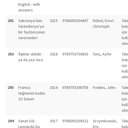
English : with
answers
291
Saksonya'dan
2015
9786050204407
Döbel, Ernst
Tal
İskenderiye'ye:
Christoph
bul
bir faytoncunun
için
serüvenleri
kull
olm
292
Âşıklar delidir :
2018
9789750736803
Tunç, Ayfer
Tal
ya da yazı tura
bul
için
kull
olm
293
Fransız
2014
9789755390758
Fowles, John
Tal
teğmenin kadını
bul
10. basım
için
kull
olm
294
Sanat 101 :
2017
9786050204322
Grzymkowski,
Tal
Leonardo Da
Eric
bul