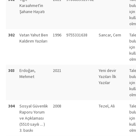
Karaahmet'in
bul
Şahane Hayatı
için
kull
olm
302
Vatan Yahut Ben
1996
9755331638
Sancar, Cem
Tal
Kaldırım Yazıları
bul
için
kull
olm
303
Erdoğan,
2021
Yeni devir
Tal
Mehmet
Yazıları İlk
bul
Yazılar
için
kull
olm
304
Sosyal Güvenlik
2008
Tezel, Ali
Tal
Raporu Yorum
bul
ve Açıklaması
için
(5510 sayılı ... )
kull
3. baskı
olm