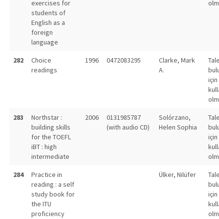
exercises for
olm
students of
English as a
foreign
language
282
Choice
1996
0472083295
Clarke, Mark
Tal
readings
A.
bul
için
kull
olm
283
Northstar :
2006
0131985787
Solórzano,
Tal
building skills
(with audio CD)
Helen Sophia
bul
for the TOEFL
için
iBT : high
kull
intermediate
olm
284
Practice in
Ülker, Nilüfer
Tal
reading : a self
bul
study book for
için
the ITU
kull
proficiency
olm