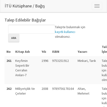
İTÜ Kütüphane / Bağış
Talep Edilebilir Bağışlar
Talepte bulunmak için
kayıtlı kullanıcı
olmalısınız.
ARA
Ta
No
Kitap Adı
Yılı
ISBN
Yazarı
İşl
261
Keyfimin
1996
9753251912
Minkari, Tarık
Tal
Sepeti Bir
bul
Cerrahın
için
Anıları-7
kull
olm
262
Milliyetçilik Ve
2008
9789756178164
Altan,
Tal
Çeteler
Mehmet
bul
için
kull