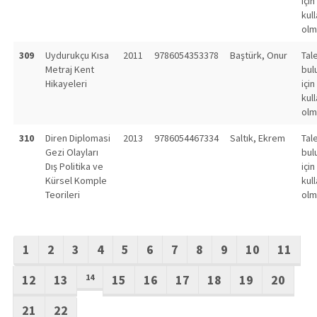
için
kull
olm
309
Uydurukçu Kısa
2011
9786054353378
Baştürk, Onur
Tal
Metraj Kent
bul
Hikayeleri
için
kull
olm
310
Diren Diplomasi
2013
9786054467334
Saltık, Ekrem
Tal
Gezi Olayları
bul
Dış Politika ve
için
Kürsel Komple
kull
Teorileri
olm
1
2
3
4
5
6
7
8
9
10
11
12
13
14
15
16
17
18
19
20
21
22