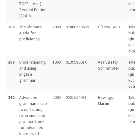
TOEFL test (
kull
Second Edition
olm
) Vol. A
288
The Ultimate
2008
97860589626
Gülsoy, Yeliz,
Tal
guide for
bul
proficiency
için
kull
olm
289
Understanding
1999
013958661X
Azar, Betty
Tal
and using
Schrampfer
bul
English
için
grammar
kull
olm
290
Advanced
2005
0521614031
Hewings,
Tal
grammar in use
Martin
bul
: a self-study
için
reference and
kull
practice book
olm
for advanced
learners of