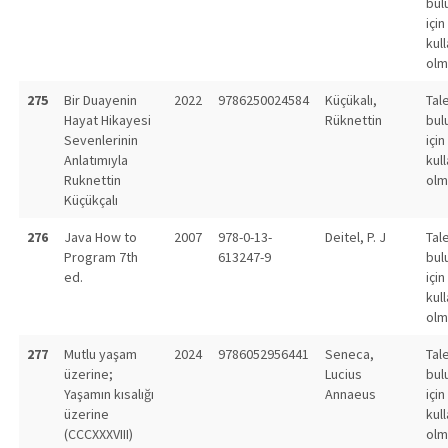
bul
için
kull
olm
275
Bir Duayenin
2022
9786250024584
Küçükalı,
Tal
Hayat Hikayesi
Rüknettin
bul
Sevenlerinin
için
Anlatımıyla
kull
Ruknettin
olm
Küçükçalı
276
Java How to
2007
978-0-13-
Deitel, P. J
Tal
Program 7th
613247-9
bul
ed.
için
kull
olm
277
Mutlu yaşam
2024
9786052956441
Seneca,
Tal
üzerine;
Lucius
bul
Yaşamın kısalığı
Annaeus
için
üzerine
kull
(CCCXXXVIII)
olm