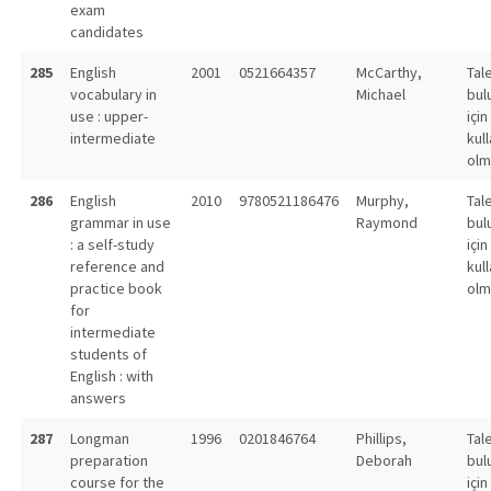
exam
candidates
285
English
2001
0521664357
McCarthy,
Tal
vocabulary in
Michael
bul
use : upper-
için
intermediate
kull
olm
286
English
2010
9780521186476
Murphy,
Tal
grammar in use
Raymond
bul
: a self-study
için
reference and
kull
practice book
olm
for
intermediate
students of
English : with
answers
287
Longman
1996
0201846764
Phillips,
Tal
preparation
Deborah
bul
course for the
için