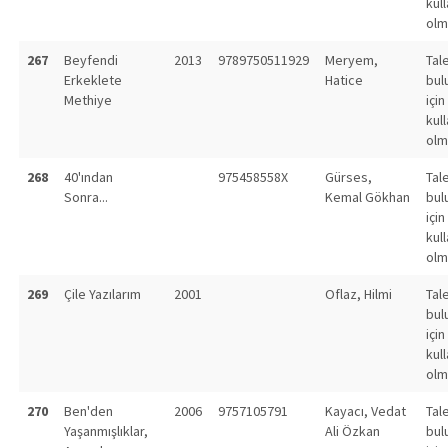
kull
olm
267
Beyfendi
2013
9789750511929
Meryem,
Tal
Erkeklete
Hatice
bul
Methiye
için
kull
olm
268
40'ından
975458558X
Gürses,
Tal
Sonra...
Kemal Gökhan
bul
için
kull
olm
269
Çile Yazılarım
2001
Oflaz, Hilmi
Tal
bul
için
kull
olm
270
Ben'den
2006
9757105791
Kayacı, Vedat
Tal
Yaşanmışlıklar,
Ali Özkan
bul