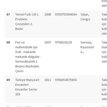
kull
olm
67
Temel Fizik Cilt 1
2008
9789755094564
Yalçın,
Tal
Problem
Cengiz
bul
Çözümleri 2.
için
Baskı
kull
olm
68
Fen ve
2007
9758624229
Serway,
Tal
mühendislik için
Raymond
bul
fizik : mekanik-
A.,
için
mekanik dalgalar-
kull
termodinamik 1
olm
Beşinci Baskıdan
Çeviri
69
Türkiye Manyezit
2011
9786054075850
Tal
Envanteri
bul
Envanter Serisi-
için
203
kull
olm