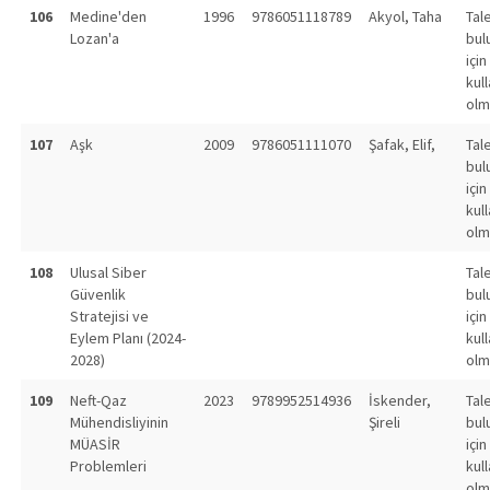
106
Medine'den
1996
9786051118789
Akyol, Taha
Tal
Lozan'a
bul
için
kull
olm
107
Aşk
2009
9786051111070
Şafak, Elif,
Tal
bul
için
kull
olm
108
Ulusal Siber
Tal
Güvenlik
bul
Stratejisi ve
için
Eylem Planı (2024-
kull
2028)
olm
109
Neft-Qaz
2023
9789952514936
İskender,
Tal
Mühendisliyinin
Şireli
bul
MÜASİR
için
Problemleri
kull
olm