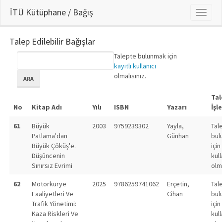
İTÜ Kütüphane / Bağış
Talep Edilebilir Bağışlar
Talepte bulunmak için
kayıtlı kullanıcı
olmalısınız.
ARA
Ta
No
Kitap Adı
Yılı
ISBN
Yazarı
İşl
61
Büyük
2003
9759239302
Yayla,
Tal
Patlama'dan
Günhan
bul
Büyük Çöküş'e.
için
Düşüncenin
kull
Sınırsız Evrimi
olm
62
Motorkurye
2025
9786259741062
Erçetin,
Tal
Faaliyetleri Ve
Cihan
bul
Trafik Yönetimi:
için
Kaza Riskleri Ve
kull