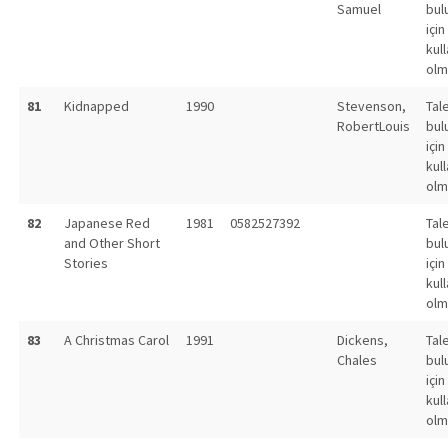
Samuel
bul
için
kull
olm
81
Kidnapped
1990
Stevenson,
Tal
RobertLouis
bul
için
kull
olm
82
Japanese Red
1981
0582527392
Tal
and Other Short
bul
Stories
için
kull
olm
83
A Christmas Carol
1991
Dickens,
Tal
Chales
bul
için
kull
olm