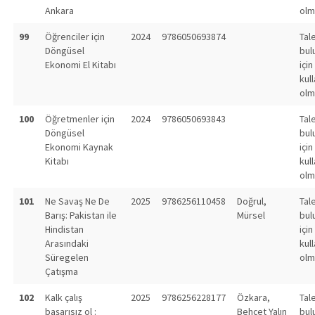
Ankara
olm
99
Öğrenciler için
2024
9786050693874
Tal
Döngüsel
bul
Ekonomi El Kitabı
için
kull
olm
100
Öğretmenler için
2024
9786050693843
Tal
Döngüsel
bul
Ekonomi Kaynak
için
Kitabı
kull
olm
101
Ne Savaş Ne De
2025
9786256110458
Doğrul,
Tal
Barış: Pakistan ile
Mürsel
bul
Hindistan
için
Arasındaki
kull
Süregelen
olm
Çatışma
102
Kalk çalış
2025
9786256228177
Özkara,
Tal
başarısız ol :
Behçet Yalın
bul