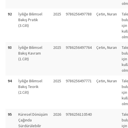
olm
92
İyiliğe Bilimsel
2025
9786256497788
Çetin, Nuran
Tal
Bakış Pratik
bul
(3.Cilt)
için
kull
olm
93
İyiliğe Bilimsel
2025
9786256497764
Çetin, Nuran
Tal
Bakış Kavram
bul
(1.Cilt)
için
kull
olm
94
İyiliğe Bilimsel
2025
9786256497771
Çetin, Nuran
Tal
Bakış Teorik
bul
(2.Cilt)
için
kull
olm
95
Küresel Dönüşüm
2026
9786256110540
Tal
Çağında
bul
Sürdürülebilir
için