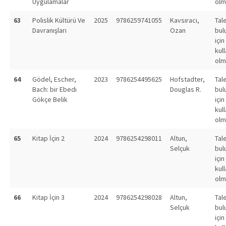
Uygulamalar
olm
63
Polislik Kültürü Ve
2025
9786259741055
Kavsıracı,
Tal
Davranışları
Ozan
bul
için
kull
olm
64
Gödel, Escher,
2023
9786254495625
Hofstadter,
Tal
Bach: bir Ebedi
Douglas R.
bul
Gökçe Belik
için
kull
olm
65
Kitap İçin 2
2024
9786254298011
Altun,
Tal
Selçuk
bul
için
kull
olm
66
Kitap İçin 3
2024
9786254298028
Altun,
Tal
Selçuk
bul
için