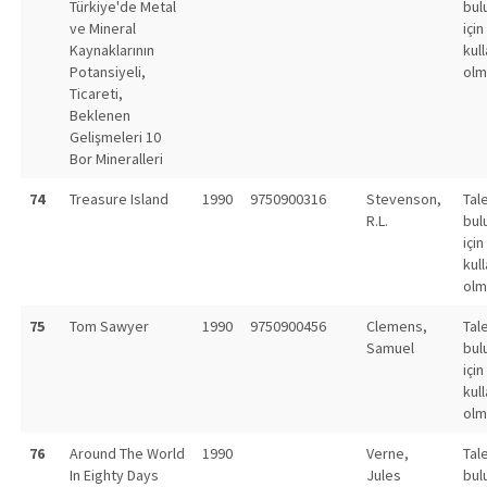
Türkiye'de Metal
bul
ve Mineral
için
Kaynaklarının
kull
Potansiyeli,
olm
Ticareti,
Beklenen
Gelişmeleri 10
Bor Mineralleri
74
Treasure Island
1990
9750900316
Stevenson,
Tal
R.L.
bul
için
kull
olm
75
Tom Sawyer
1990
9750900456
Clemens,
Tal
Samuel
bul
için
kull
olm
76
Around The World
1990
Verne,
Tal
In Eighty Days
Jules
bul