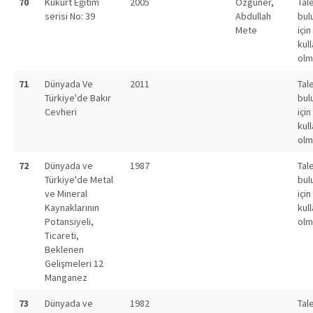
70
Kükürt Eğitim
2005
Özgüner,
Tal
serisi No: 39
Abdullah
bul
Mete
için
kull
olm
71
Dünyada Ve
2011
Tal
Türkiye'de Bakır
bul
Cevheri
için
kull
olm
72
Dünyada ve
1987
Tal
Türkiye'de Metal
bul
ve Mineral
için
Kaynaklarının
kull
Potansiyeli,
olm
Ticareti,
Beklenen
Gelişmeleri 12
Manganez
73
Dünyada ve
1982
Tal