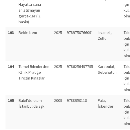
Hayatta sana
için
anlatılmayan
kull
gerçekler ( 3.
olm
baskı)
103
Bekle beni
2025
9789750766091
Livaneli,
Tal
Zülfü
bul
için
kull
olm
104
Temel Bilimlerden
2025
9786256497795
Karabulut,
Tal
Klinik Pratiğe
Sebahattin
bul
Tirozin Kinazlar
için
kull
olm
105
Babil'de ölüm
2009
9788950118
Pala,
Tal
İstanbul'da aşk
İskender
bul
için
kull
olm