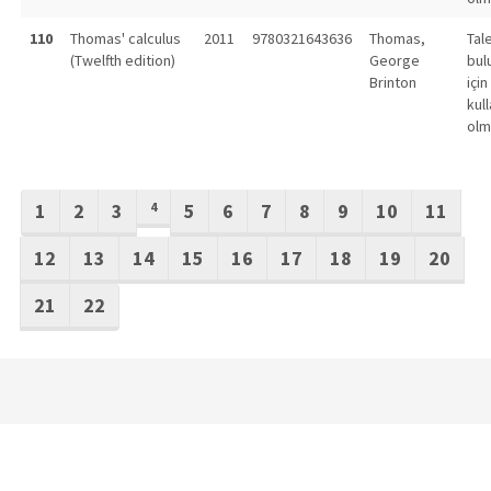
110
Thomas' calculus
2011
9780321643636
Thomas,
Tal
(Twelfth edition)
George
bul
Brinton
için
kull
olm
1
2
3
4
5
6
7
8
9
10
11
12
13
14
15
16
17
18
19
20
21
22