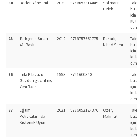
84
Beden Yönetimi
2020
9786052314449
Sollmann,
Tal
Ulrich
bul
için
kull
olm
85
Türkçenin Sırları
2012
9789757663775
Banarlı,
Tal
41. Baskı
Nihad Sami
bul
için
kull
olm
86
İmla Kılavuzu
1993
9751600340
Tal
Gözden geçirilmiş
bul
Yeni Baskı
için
kull
olm
87
Eğitim
2021
9786052124376
Özer,
Tal
Politikalarında
Mahmut
bul
Sistemik Uyum
için
kull
olm