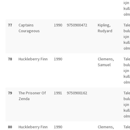
için
kull
olm
77
Captains
1990
9750900472
Kipling,
Tal
Courageous
Rudyard
bul
için
kull
olm
78
Huckleberry Finn
1990
Clemens,
Tal
Samuel
bul
için
kull
olm
79
The Prisoner Of
1991
9750900162
Tal
Zenda
bul
için
kull
olm
80
Huckleberry Finn
1990
Clemens,
Tal