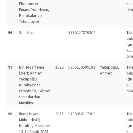
Ekonomi ve
kull
Finans Yönetişim,
olm
Politikalar ve
Teknolojiler
96
Sıfır Atık
9786257076364
Tal
bul
için
kull
olm
97
Bir Hezarfenin
2026
9786259589183
Yakupoğlu,
Tal
İzleri; Ahmet
Ahmet
bul
Yakupoğlu :
için
Kütahya'dan
kull
İstanbul'a, Görsel
olm
Sanatlardan
Musikiye
98
İkinci İnşaat
2025
9786050117301
Tal
Mühendisliği
bul
Kurultayı Kararları
için
13-14 Aralık 2025
kull